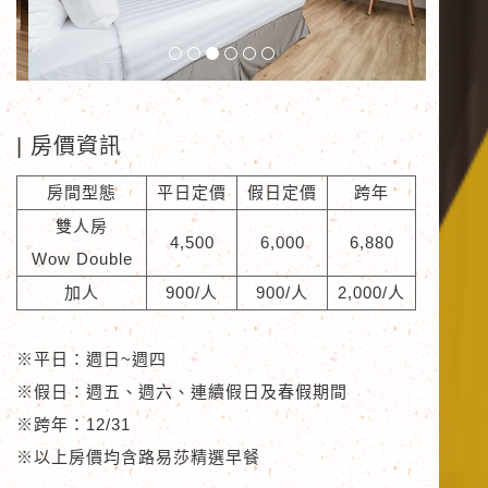
| 房價資訊
房間型態
平日定價
假日定價
跨年
雙人房
4,500
6,000
6,880
Wow Double
加人
900/人
900/人
2,000/人
※平日：
週日~週四
※假日：
週五、週六、連續假日及春假期間
※跨年：
12/31
※以上房價均含路易莎精選早餐