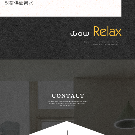
※
提供礦泉水