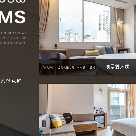
環景雙人房
家般愜意舒