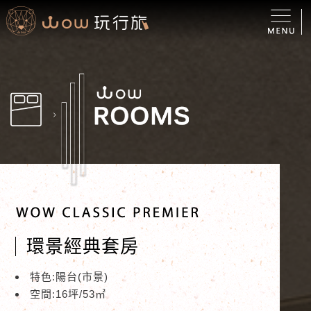
環景經典套房
特色:陽台(市景)
空間:16坪/53㎡