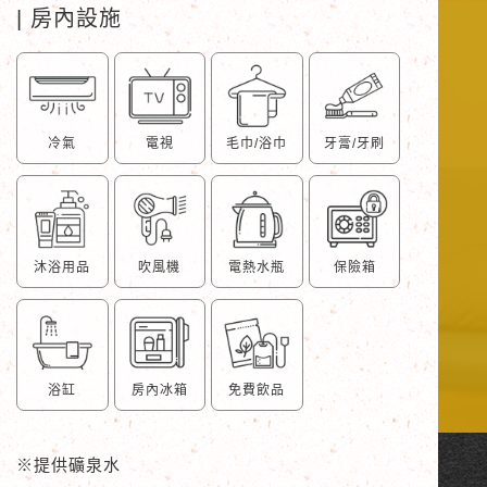
| 房內設施
冷氣
電視
毛巾/浴巾
牙膏/牙刷
沐浴用品
吹風機
電熱水瓶
保險箱
浴缸
房內冰箱
免費飲品
※
提供礦泉水