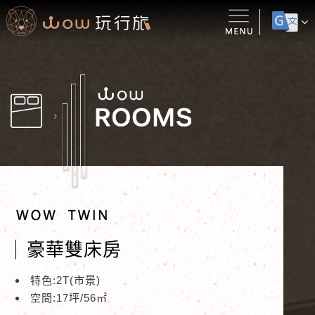
豪華雙床房
特色:2T(市景)
空間:17坪/56㎡