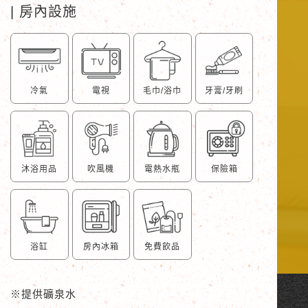
| 房內設施
冷氣
電視
毛巾/浴巾
牙膏/牙刷
沐浴用品
吹風機
電熱水瓶
保險箱
浴缸
房內冰箱
免費飲品
※
提供礦泉水